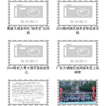
重建大埔县钟氏“报本堂”总祠
2024梅州鍾氏报本堂祭祖发言
捐
稿
2024祭祀入粤大埔开基始祖胜
广东大埔鍾氏祖祠报本堂上祖
公、
神牌