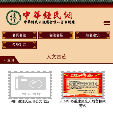
名祠名馆
名陵名墓
知名建筑
各类对联
人文古迹
河田镇鍾氏应明公文化园
2024年冬重建流光天后宫捐款
芳名