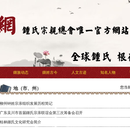
鍾族动态
鍾姓古今
人文古迹
知名人物
您当
地（市、州）
柳州钟姓宗亲组织发展历程简记
广东吴川市首届鍾氏宗亲联谊会第三次筹备会召开
桂林鍾氏文化研究会简介