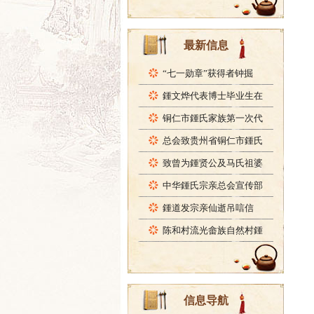
最新信息
“七一勋章”获得者钟掘
鍾文烨代表博士毕业生在
铜仁市鍾氏家族第一次代
总会致贵州省铜仁市鍾氏
致曾为鍾贤公及马氏祖婆
中华鍾氏宗亲总会宣传部
鍾道发宗亲仙逝吊唁信
陈和村流光畲族自然村鍾
信息导航