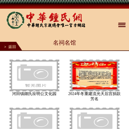
名祠名馆
河田镇鍾氏应明公文化园
2024年冬重建流光天后宫捐款
芳名