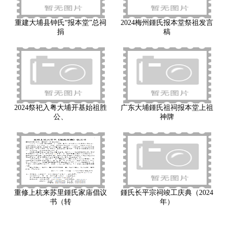
重建大埔县钟氏“报本堂”总祠
2024梅州鍾氏报本堂祭祖发言
捐
稿
2024祭祀入粤大埔开基始祖胜
广东大埔鍾氏祖祠报本堂上祖
公、
神牌
重修上杭来苏里鍾氏家庙倡议
鍾氏长平宗祠竣工庆典（2024
书（转
年）