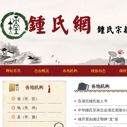
网站首页
总会概况
各地机构
鍾族动态
鍾姓
各地机构
各地机构
省（市、区）
告湖北锺氏族人书
地（市、州）
中华鍾氏宗亲总会湖北竟陵分
县（市、旗）
锺开景由湘迁鄂择“龙”居