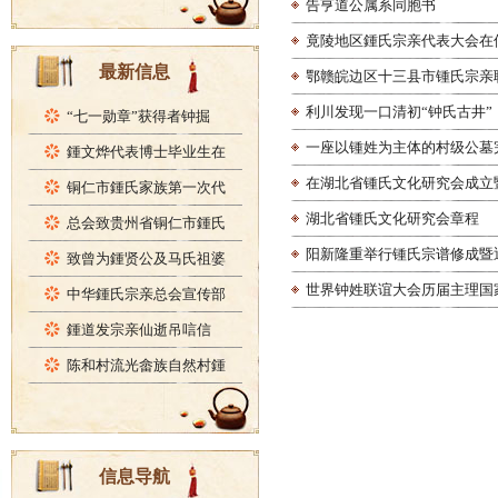
告亨道公属系同胞书
竟陵地区鍾氏宗亲代表大会在
最新信息
鄂赣皖边区十三县市锺氏宗亲
利川发现一口清初“钟氏古井”
“七一勋章”获得者钟掘
一座以锺姓为主体的村级公墓
鍾文烨代表博士毕业生在
在湖北省锺氏文化研究会成立
铜仁市鍾氏家族第一次代
湖北省锺氏文化研究会章程
总会致贵州省铜仁市鍾氏
阳新隆重举行锺氏宗谱修成暨
致曾为鍾贤公及马氏祖婆
世界钟姓联谊大会历届主理国
中华鍾氏宗亲总会宣传部
鍾道发宗亲仙逝吊唁信
陈和村流光畲族自然村鍾
信息导航