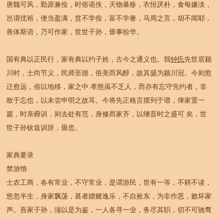
唐魏可风，勤原兼俭，时俗谣佚，天物暴殄，衣恒厌朴，食每嫌淡，
岂谓优裕，便当盈满，贫不学俭，富不学奢，马周之言，胡不闻耶，
善体斯语，乃可作家，世世子孙，毋事纷华。
国有典以正民行，家有典以约子姓，古今之通义也。我
钟氏
先世居颍
川时，士尚节义，民师至德，俗美而风醇，故其盛为颍川冠。今则愈
迁愈远，俗以地移，家之中 孝慈虽不乏人，而亦有忘守先约者，非
敢于忘也，以未尝申明之故耳。今将先正格言摆列于谱，俾家置一
篇，时亲彛训，则去处有范，身修而家齐，以继昔时之盛可 矣，世
世子孙钦兹训辞，毋忽。
家典要录
禁游惰
士农工商，各有常业，不守常业，是谓游民，世有一等，不耕不读，
悠忽半生，身家飘荡，甚者嫖赌逸乐，不自捡东，为非作恶，败坏家
声。吾家子孙，须以是为鉴，一人各寻一业，务尽其职，切不可驰骛