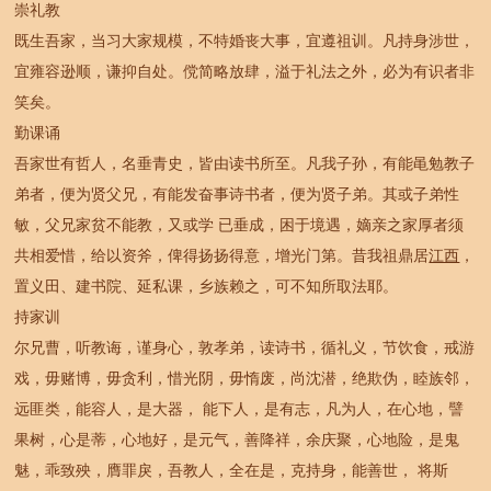
崇礼教
既生吾家，当习大家规模，不特婚丧大事，宜遵祖训。凡持身涉世，
宜雍容逊顺，谦抑自处。傥简略放肆，溢于礼法之外，必为有识者非
笑矣。
勤课诵
吾家世有哲人，名垂青史，皆由读书所至。凡我子孙，有能黾勉教子
弟者，便为贤父兄，有能发奋事诗书者，便为贤子弟。其或子弟性
敏，父兄家贫不能教，又或学 已垂成，困于境遇，嫡亲之家厚者须
共相爱惜，给以资斧，俾得扬扬得意，增光门第。昔我祖鼎居
江西
，
置义田、建书院、延私课，乡族赖之，可不知所取法耶。
持家训
尔兄曹，听教诲，谨身心，敦孝弟，读诗书，循礼义，节饮食，戒游
戏，毋赌博，毋贪利，惜光阴，毋惰废，尚沈潜，绝欺伪，睦族邻，
远匪类，能容人，是大器， 能下人，是有志，凡为人，在心地，譬
果树，心是蒂，心地好，是元气，善降祥，余庆聚，心地险，是鬼
魅，乖致殃，膺罪戾，吾教人，全在是，克持身，能善世， 将斯