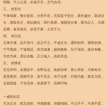
理顺，于人心宜，长留不尽，元气自培。
三、 劝安分
守身保家，惟分是安，分所不在，无容妄干犯分，莫作越分，莫谈过
分，莫取非分，莫钻素位，而行居易，俟能安分者，斯为正人，凡我
后裔，各宜体此，农安于家，士安于士。
四、 劝立品
立身天壤，品不容污，品之不立，不成丈夫，遇利勿苟，遇势勿谀，
宁守我拙，宁道我迂，所尤戒者，踰闲散检，玷于清议，面目有靦，
为坊为表，丞以自勉，正士端人，由此其选。
五、 劝择友
五伦并列，友预其中，在野全志，执政协恭，择人而友，方称有功，
昔贤垂训，因期可宗，若于失足，伤于比匪，行既为败，家且为毁，
去损就益，宁水无体，友俱君子，自鲜忏悔。
一戒听妇言
凡为丈夫，枕言勿听，书戒家索，诗惕域倾，不父不子，不弟不昆，