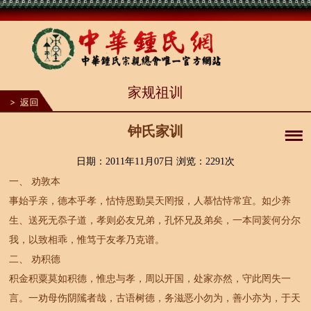
1
家规祖训
2
3
4
5
钟氏家训
6
7
8
日期：2011年11月07日 浏览：
2291次
9
一、 劝敦本
10
事始乎亲，德本乎孝，怙恃恩勤昊天罔报，人慕怙恃常宜。如少养
生、送死无忝子道，孝则必友兄弟，孔怀兄及弟矣，一本同荄何分尔
我，以致相乖，惟笃于友孝乃克谱。
二、 劝积德
积金积粟莫如积德，惟忠与孝，周以开国，处家亦然，守此罔失一
言。一劝母伤阴隲者哉，古语树德，务滋恶小勿为，善小亦为，于天