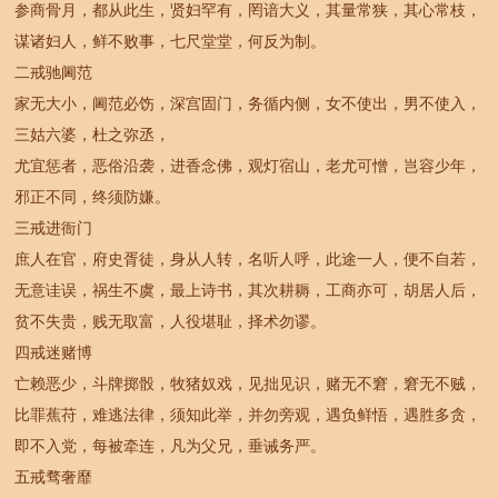
参商骨月，都从此生，贤妇罕有，罔谙大义，其量常狭，其心常枝，
谋诸妇人，鲜不败事，七尺堂堂，何反为制。
二戒驰阃范
家无大小，阃范必饬，深宫固门，务循内侧，女不使出，男不使入，
三姑六婆，杜之弥丞，
尤宜惩者，恶俗沿袭，进香念佛，观灯宿山，老尤可憎，岂容少年，
邪正不同，终须防嫌。
三戒进衙门
庶人在官，府史胥徒，身从人转，名听人呼，此途一人，便不自若，
无意诖误，祸生不虞，最上诗书，其次耕耨，工商亦可，胡居人后，
贫不失贵，贱无取富，人役堪耻，择术勿谬。
四戒迷赌博
亡赖恶少，斗牌掷骰，牧猪奴戏，见拙见识，赌无不窘，窘无不贼，
比罪蕉苻，难逃法律，须知此举，并勿旁观，遇负鲜悟，遇胜多贪，
即不入党，每被牵连，凡为父兄，垂诫务严。
五戒骛奢靡