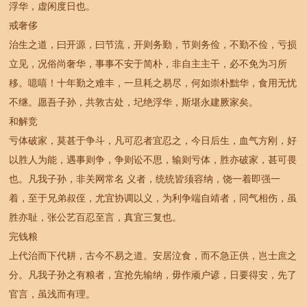
浮华，虚闲度日也。
戒奢侈
治生之道，曰开源，曰节流，开则务勤，节则务俭，不勤不俭，亏损
立见，况俗尚奢华，事事不安于简朴，非自主主干，必不免为习所
移。噫嘻！十年勤之难丰，一旦耗之易尽，何如崇朴黜华，食用无忧
不继。愿吾子孙，共敦古处，圮绝浮华，斯堪永建厥家矣。
和解竞
亏体破家，莫甚于争斗，凡可忍者宜忍之，今日后生，血气方刚，好
以胜人为能，遇事则争，争则讼不思，输则亏体，胜亦破家，甚可畏
也。凡我子孙，非关网常名 义者，统统皆须容纳，饶一着即强一
着，至于兄弟叔侄，尤宜协调以义，为利争端自靖者，同气相伤，虽
胜亦耻，张公艺百忍至言，真宜三复也。
完钱粮
上代治而下代耕，古今不易之道。安居泣食，而不急正供，岂士庶之
分。凡我子孙之有粮者，宜抢先输纳，毋作顽户谚，日要得安，先了
官言，虽浅而有理。