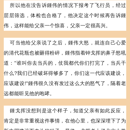
所以他在没告诉
鍾
伟的情况下报考了飞行员，经过
层层筛选，体检也合格了，他决定这个时候再告诉
鍾
伟，这样能给父亲一个惊喜，父亲一定很高兴。
可当他给父亲说了之后，
鍾
伟大怒，就连自己心爱
的清代花瓶也被砸得粉碎，
鍾
伟指着钟戈挥的鼻子怒吼
"
道：
谁叫你去当兵的，仗我都代你们打完了，当兵干
什么
?
我们已经破坏得够多了，你们这一代应该建设，
应该建设
!"
鍾
伟很久没有发过这么大的怒气了，隔着老
远都能听见他的咆哮。
鍾
戈挥没想到是这个样子，知道父亲有如此反应，
肯定是非常重视这件事情，在他心里，也深深埋下了为