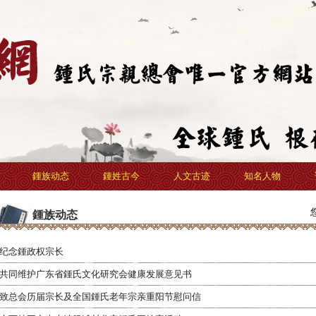
鍾族动态
鍾姓古今
人文古迹
知名人物
鍾族动态
纪念鍾政权宗长
共同维护广东省鍾氏文化研究会健康发展意见书
致总会历届宗长及全国鍾氏老年宗亲重阳节慰问信