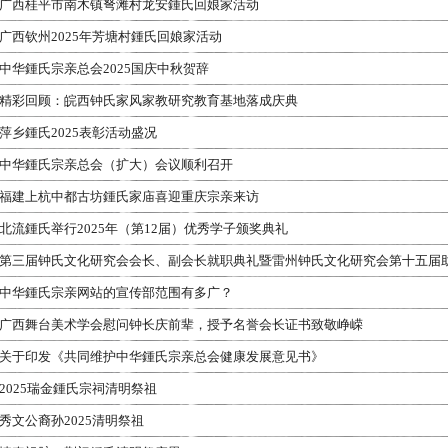
广西桂平市南木镇弩滩村龙安鍾氏回娘家活动
广西钦州2025年芳塘村鍾氏回娘家活动
中华鍾氏宗亲总会2025国庆中秋贺辞
精彩回顾：皖西钟氏家风家教研究教育基地落成庆典
萍乡鍾氏2025表彰活动盛况
中华鍾氏宗亲总会（扩大）会议顺利召开
福建上杭中都古坊鍾氏家庙喜迎重庆宗亲来访
北流鍾氏举行2025年（第12届）优秀学子颁奖典礼
第三届钟氏文化研究会会长、副会长就职典礼暨雷州钟氏文化研究会第十五届
中华鍾氏宗亲网站的宣传部范围有多广？
广西舞台美术学会慰问钟长庆前辈，授予名誉会长证书致敬峥嵘
关于印发《共同维护中华鍾氏宗亲总会健康发展意见书》
2025瑞金鍾氏宗祠清明祭祖
秀文公裔孙2025清明祭祖