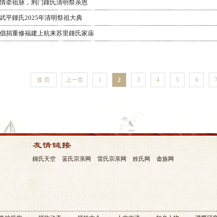
情牵祖脉，荆门鍾氏清明祭亲恩
武平鍾氏2025年清明祭祖大典
倡捐重修福建上杭来苏里鍾氏家庙
首 页
上一页
1
2
3
4
5
6
鍾氏天空
蓝氏宗亲网
雷氏宗亲网
姓氏网
畲族网