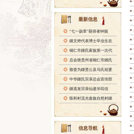
最新信息
“七一勋章”获得者钟掘
鍾文烨代表博士毕业生在
铜仁市鍾氏家族第一次代
总会致贵州省铜仁市鍾氏
致曾为鍾贤公及马氏祖婆
中华鍾氏宗亲总会宣传部
鍾道发宗亲仙逝吊唁信
陈和村流光畲族自然村鍾
信息导航