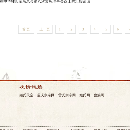
在中华锺氏宗亲总会第八次常务理事会议上的汇报谈话
首 页
上一页
1
2
3
4
5
6
鍾氏天空
蓝氏宗亲网
雷氏宗亲网
姓氏网
畲族网