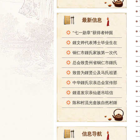
最新信息
“七一勋章”获得者钟掘
鍾文烨代表博士毕业生在
铜仁市鍾氏家族第一次代
总会致贵州省铜仁市鍾氏
致曾为鍾贤公及马氏祖婆
中华鍾氏宗亲总会宣传部
鍾道发宗亲仙逝吊唁信
陈和村流光畲族自然村鍾
信息导航