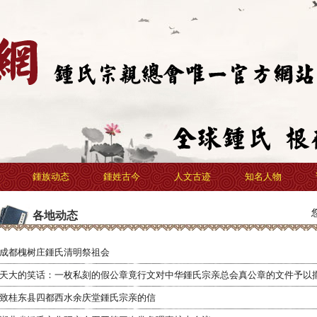
鍾族动态
鍾姓古今
人文古迹
知名人物
各地动态
成都槐树庄鍾氏清明祭祖会
天大的笑话：一枚私刻的假公章竟行文对中华鍾氏宗亲总会真公章的文件予以
致桂东县四都西水余庆堂鍾氏宗亲的信