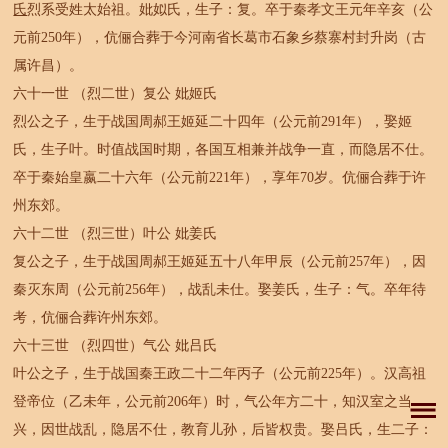
氏
烈系受姓太始祖。妣姒氏，生子：复。卒于秦孝文王元年辛亥（公
元前250年），伉俪合葬于今河南省长葛市石象乡蔡寨村封升岗（古
属许昌）。
六十一世 （烈二世）复公 妣姬氏
烈公之子，生于战国周郝王姬延二十四年（公元前291年），娶姬
氏，生子叶。时值战国时期，各国互相兼并战争一直，而隐居不仕。
卒于秦始皇嬴二十六年（公元前221年），享年70岁。伉俪合葬于许
州东郊。
六十二世 （烈三世）叶公 妣姜氏
复公之子，生于战国周郝王姬延五十八年甲辰（公元前257年），因
秦灭东周（公元前256年），战乱未仕。娶姜氏，生子：气。卒年待
考，伉俪合葬许州东郊。
六十三世 （烈四世）气公 妣吕氏
叶公之子，生于战国秦王政二十二年丙子（公元前225年）。汉高祖
登帝位（乙未年，公元前206年）时，气公年方二十，知汉室之当
兴，因世战乱，隐居不仕，教育儿孙，后皆权贵。娶吕氏，生二子：