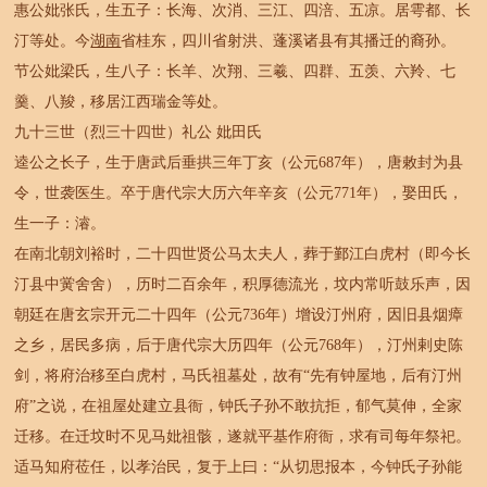
惠公妣张氏，生五子：长海、次消、三江、四涪、五凉。居雩都、长
汀等处。今
湖南
省桂东，四川省射洪、蓬溪诸县有其播迁的裔孙。
节公妣梁氏，生八子：长羊、次翔、三羲、四群、五羡、六羚、七
羹、八羧，移居江西瑞金等处。
九十三世（烈三十四世）礼公 妣田氏
逵公之长子，生于唐武后垂拱三年丁亥（公元687年），唐敕封为县
令，世袭医生。卒于唐代宗大历六年辛亥（公元771年），娶田氏，
生一子：濬。
在南北朝刘裕时，二十四世贤公马太夫人，葬于鄞江白虎村（即今长
汀县中黉舍舍），历时二百余年，积厚德流光，坟内常听鼓乐声，因
朝廷在唐玄宗开元二十四年（公元736年）增设汀州府，因旧县烟瘴
之乡，居民多病，后于唐代宗大历四年（公元768年），汀州剌史陈
剑，将府治移至白虎村，马氏祖墓处，故有“先有钟屋地，后有汀州
府”之说，在祖屋处建立县衙，钟氏子孙不敢抗拒，郁气莫伸，全家
迁移。在迁坟时不见马妣祖骸，遂就平基作府衙，求有司每年祭祀。
适马知府莅任，以孝治民，复于上曰：“从切思报本，今钟氏子孙能