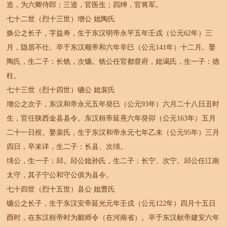
造，为六卿侍郎；三逵，官医生；四绅，官将军。
七十二世（烈十三世）增公 妣陶氏
焕公之长子，字益寿，生于东汉明帝永平五年壬戌（公元62年）三
月，隐居不仕。卒于东汉顺帝和六年辛巳（公元141年）十二月。娶
陶氏，生二子：长铣，次镳。铣公任官都督府，妣谒氏，生一子：德
柱。
七十三世（烈十四世）镳公 妣裴氏
增公之次子，东汉和帝永元五年癸巳（公元93年）六月二十八日丑时
生，官任陕西金县县令。东汉桓帝延熹六年癸卯（公元163年）五月
二十一日殁。娶裴氏，生于东汉和帝永元七年乙未（公元95年）三月
四日，卒未详，生二子：长县、次绵。
绵公，生一子：邱。邱公妣孙氏，生二子：长宁、次宁。邱公任江南
太守，其子宁公和守公俱为县令。
七十四世（烈十五世）县公 妣曹氏
镳公之长子，生于东汉安帝延光元年壬戌（公元122年）四月十五日
酉时，在东汉桓帝时为郾师令（在河南省）。卒于东汉献帝建安六年