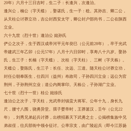
20年）六月十三日吉时，生二子：长逢兴，次逢治。
逢兴公，楠公（字天槛），娶谌氏，生一子：稔。其孙吉、卿二公，
从天柱公讨莽立功，吉公封西安太守，卿公封户部尚书，二公在陕西
立业。
六十九世（烈十世）逢治公 妣孙氏
俨公之次子，生于西汉成帝河平元年癸巳（公元前28年），卒于光武
帝建武三年乙卯（公元57年）八月十六日卯时，享寿八十六岁。娶孙
氏，生三子：长楠（字天槛）、次桂（字天柱）、三树（字天栋）。
天槛公，娶陈氏，生三子：长任、次远、三道。随天柱公讨莽立功，
封任公朝奉医生，仕四川（益州）布政司，子孙四川立业；远公为官
荆州，子孙荆州立业；道公内阁掌印。天栋公，子孙湖广立业。
七十世（烈十一世）桂公 妣徐氏
逢治公之次子，字天柱，光武帝封镇蛮大将军。公年十九，身长九
尺，腰寸八围，骁勇异堂。孺子婴帝时，王莽篡汉，壬午（公元22
年），刘秀兄弟起兵讨莽，出榜招募天下武勇之士，公揭榜集族中兄
弟叔侄，往兵部衙中领令征讨。公率宗支，由广陵起兵（即今江苏扬