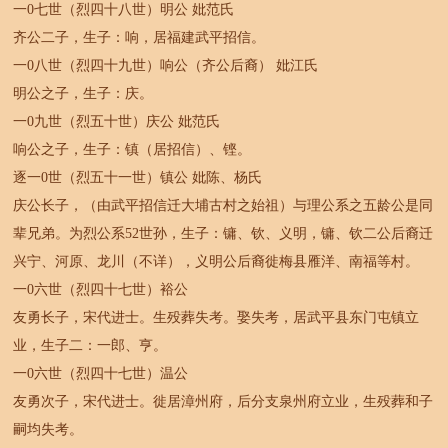
一0七世（烈四十八世）明公 妣范氏
齐公二子，生子：响，居福建武平招信。
一0八世（烈四十九世）响公（齐公后裔） 妣江氏
明公之子，生子：庆。
一0九世（烈五十世）庆公 妣范氏
响公之子，生子：镇（居招信）、铿。
逐一0世（烈五十一世）镇公 妣陈、杨氏
庆公长子，（由武平招信迁大埔古村之始祖）与理公系之五龄公是同
辈兄弟。为烈公系52世孙，生子：镛、钦、义明，镛、钦二公后裔迁
兴宁、河原、龙川（不详），义明公后裔徙梅县雁洋、南福等村。
一0六世（烈四十七世）裕公
友勇长子，宋代进士。生殁葬失考。娶失考，居武平县东门屯镇立
业，生子二：一郎、亨。
一0六世（烈四十七世）温公
友勇次子，宋代进士。徙居漳州府，后分支泉州府立业，生殁葬和子
嗣均失考。