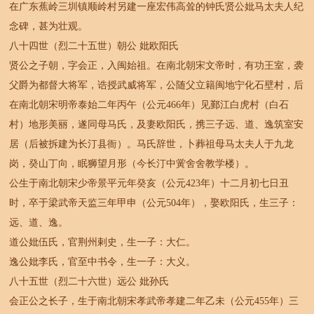
在广东蕉岭三圳镇顺岭村另建一座宏伟高耸的钟氏贤公妣马太夫人纪
念碑，甚为壮观。
八十四世（烈二十五世）朝公 妣欧阳氏
贤公之子朝，字会正，入闽始祖。在南北朝宋文帝时，有功王室，袭
父爵为都督大将军，诰授武威将军，公随父立籍闽地宁化石壁村，后
在南北朝宋明帝泰始二年丙午（公元466年）见鄞江白虎村（白石
村）地形美丽，遂同母马氏，及妻欧阳氏，携三子远、道、逸筑室安
居（后被拆建为长汀县衙）。马氏辞世，卜葬祖母马太夫人于九龙
岗，癸山丁向，眠狮望月形（今长汀中黉舍舍教学楼）。
公生于南北朝宋少帝景平元年癸亥（公元423年）十二月初七日丑
时，卒于梁武帝天监三年甲申（公元504年），娶欧阳氏，生三子：
远、道、逸。
道公妣伍氏，官荆州剌史，生一子：大仁。
逸公妣李氏，官至中书令，生一子：大义。
八十五世（烈二十六世）远公 妣孙氏
会正公之长子，生于南北朝宋孝武帝孝建二年乙未（公元455年）三