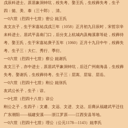
戊辰科进士。原居象洞钟坑，殁失考。娶王氏，生殁葬失考，生子
四：懿、美、泰（三十郎）、清。
一0六世（烈四十七世）密公 妣王氏
友文次子，生于宋嘉祐戊戌三年（1058）正月初九日辰时，宋哲宗辛
未科进士。居武平县南门口，后分支上杭城内及梅溪寨等处，殁葬待
考。娶王氏，生于宋嘉祐庚子五年（1060）正月十九日中午，殁葬失
考。生子三：大仁、秀行、季衍。
一0六世（烈四十七世）察公 妣谢氏
友文三子，亦中进士，原居武平象洞钟坑，后迁广州南海县，生殁葬
失考。娶谢氏，生殁葬待考。生子三：层嵩、层翁、层岳。
一0六世（烈四十七世）刚公 妣张氏
友武公长子，生子：谅。
一0七世（烈四十八世）谅公
刚公之子，生四子：文遴、文远、文进、文达。后裔从福建武平迁往
广东潮阳——福建安溪——浙江罗原——江西安县等地。
一0六世（烈四十七世）理公（公元1178—1143）妣李氏