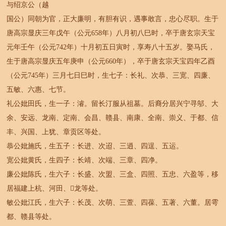
与绍京公（越
国公）同朝为官，正大廉明，有胆有识，遇事敢言，忠心尽职。生于
唐高宗显庆三年戊午（公元658年）八月初八巳时，卒于唐玄宗天宝
元年壬午（公元742年）十月初五日寅时，享寿八十五岁。娶马氏，
生于唐高宗显庆五年庚申（公元660年），卒于唐玄宗天宝四年乙酉
（公元745年）三月七日巳时，生七子：长礼、次恭、三宽、四廉、
五敏、六惠、七节。
礼公妣田氏，生一子：濬。留长汀服从祖墓。后裔分居兴宁寻邬、大
余、安远、龙南、定南、会昌、赣县、南康、全南、崇义、于都、信
丰、兴国、上犹、章贡区等处。
恭公妣施氏，生五子：长进、次迢、三逍、四逞、五运。
宽公妣黄氏，生四子：长靖、次端、三章、四净。
廉公妣陈氏，生六子：长盛、次盟、三盒、四照、五忠、六盈等，移
居福建上杭、河田、龙等处。
敏公妣江氏，生六子：长茂、次萌、三萱、四葆、五著、六董。居雩
都、赣县等处。