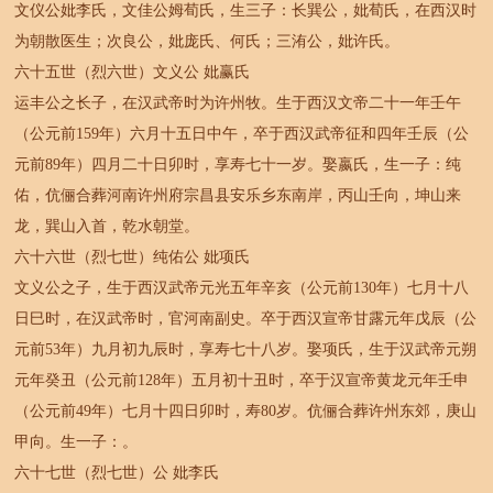
文仪公妣李氏，文佳公姆荀氏，生三子：长巽公，妣荀氏，在西汉时
为朝散医生；次良公，妣庞氏、何氏；三洧公，妣许氏。
六十五世（烈六世）文义公 妣赢氏
运丰公之长子，在汉武帝时为许州牧。生于西汉文帝二十一年壬午
（公元前159年）六月十五日中午，卒于西汉武帝征和四年壬辰（公
元前89年）四月二十日卯时，享寿七十一岁。娶嬴氏，生一子：纯
佑，伉俪合葬河南许州府宗昌县安乐乡东南岸，丙山壬向，坤山来
龙，巽山入首，乾水朝堂。
六十六世（烈七世）纯佑公 妣项氏
文义公之子，生于西汉武帝元光五年辛亥（公元前130年）七月十八
日巳时，在汉武帝时，官河南副史。卒于西汉宣帝甘露元年戊辰（公
元前53年）九月初九辰时，享寿七十八岁。娶项氏，生于汉武帝元朔
元年癸丑（公元前128年）五月初十丑时，卒于汉宣帝黄龙元年壬申
（公元前49年）七月十四日卯时，寿80岁。伉俪合葬许州东郊，庚山
甲向。生一子：。
六十七世（烈七世）公 妣李氏