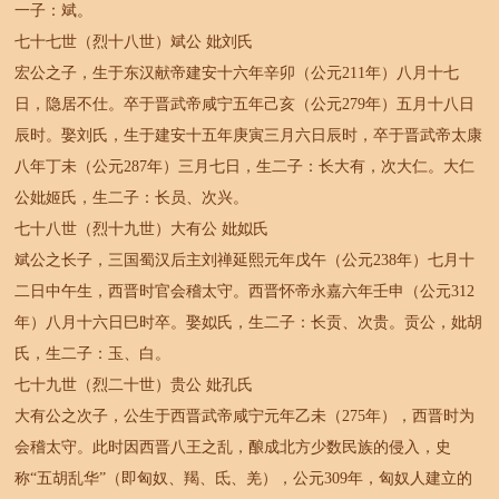
一子：斌。
七十七世（烈十八世）斌公 妣刘氏
宏公之子，生于东汉献帝建安十六年辛卯（公元211年）八月十七
日，隐居不仕。卒于晋武帝咸宁五年己亥（公元279年）五月十八日
辰时。娶刘氏，生于建安十五年庚寅三月六日辰时，卒于晋武帝太康
八年丁未（公元287年）三月七日，生二子：长大有，次大仁。大仁
公妣姬氏，生二子：长员、次兴。
七十八世（烈十九世）大有公 妣姒氏
斌公之长子，三国蜀汉后主刘禅延熙元年戊午（公元238年）七月十
二日中午生，西晋时官会稽太守。西晋怀帝永嘉六年壬申（公元312
年）八月十六日巳时卒。娶姒氏，生二子：长贡、次贵。贡公，妣胡
氏，生二子：玉、白。
七十九世（烈二十世）贵公 妣孔氏
大有公之次子，公生于西晋武帝咸宁元年乙未（275年），西晋时为
会稽太守。此时因西晋八王之乱，酿成北方少数民族的侵入，史
称“五胡乱华”（即匈奴、羯、氐、羌），公元309年，匈奴人建立的