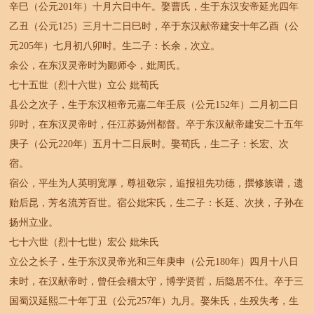
辛巳（公元201年）十月六日中午。娶曹氏，生于东汉安帝延光四年
乙丑（公元125）三月十二日巳时，卒于东汉献帝建安十年乙酉（公
元205年）七月初八卯时。生二子：长余，次立。
余公，在东汉灵帝时为郾师令，妣周氏。
七十五世（烈十六世）立公 妣荀氏
县公之次子，生于东汉桓帝元嘉二年壬辰（公元152年）二月初二日
卯时，在东汉灵帝时，任江苏扬州都督。卒于东汉献帝建安二十五年
庚子（公元220年）五月十二日辰时。娶荀氏，生二子：长宏、次
宿。
宿公，平生为人英明宽厚，尊祖敬宗，追报祖先功德，撰修族谱，遗
贻后昆，芳名流芳百世。宿公妣宋氏，生二子：长廷、次挟，子孙在
扬州立业。
七十六世（烈十七世）宏公 妣朱氏
立公之长子，生于东汉灵帝光和三年庚申（公元180年）四月十八日
未时，在汉献帝时，曾任会稽太守，博学贤哲，后隐居不仕。卒于三
国蜀汉延熙二十年丁丑（公元257年）九月。娶朱氏，生殁失考，生