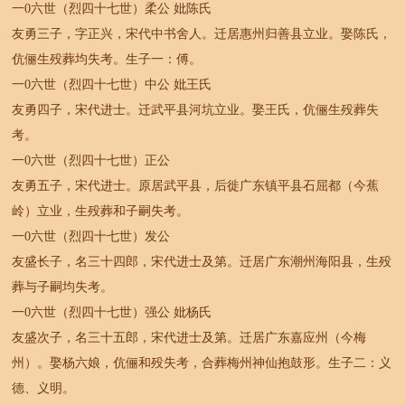
一0六世（烈四十七世）柔公 妣陈氏
友勇三子，字正兴，宋代中书舍人。迁居惠州归善县立业。娶陈氏，
伉俪生殁葬均失考。生子一：傅。
一0六世（烈四十七世）中公 妣王氏
友勇四子，宋代进士。迁武平县河坑立业。娶王氏，伉俪生殁葬失
考。
一0六世（烈四十七世）正公
友勇五子，宋代进士。原居武平县，后徙广东镇平县石屈都（今蕉
岭）立业，生殁葬和子嗣失考。
一0六世（烈四十七世）发公
友盛长子，名三十四郎，宋代进士及第。迁居广东潮州海阳县，生殁
葬与子嗣均失考。
一0六世（烈四十七世）强公 妣杨氏
友盛次子，名三十五郎，宋代进士及第。迁居广东嘉应州（今梅
州）。娶杨六娘，伉俪和殁失考，合葬梅州神仙抱鼓形。生子二：义
德、义明。