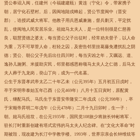
贤公奉诏入闽，任建州（今福建建瓯）黄连（宁化）令，带家携子
朝，居宁化石壁村。后，因闽地陆戎蜂起，贤公节度闽中（晋安
郡），诰授武威大将军。他教子用兵恩威兼施，督兵剿灭，平定扰
乱，使闽地人民安居乐业。祖妣马太夫人，是一位特别很是仁慈善
良，聪慧贤德之婆太，每当贤公父子出征时，经常劝夫督子，以人命
为重，万不可草菅人命，枉轻之囚，及密告邻里挂葛藤免遭扰乱之阴
德；贤公、朝公父子先后出仕四川时，每当灾凶之年，又嘱远、道、
逸孙儿施粥、米援助灾民，邻里都感恩称颂马太夫人之仁德，后马太
夫人葬于九龙岗，癸山丁向，成为一代名墓。
公生于东晋孝武帝太乙二十年乙未（公元395年）五月初五日戌时，
卒于宋明帝泰始五年己酉（公元469年）八月十五日寅时，原配黄
氏，继配马氏。马氏生于东晋安帝隆安二年戊戌（公元398年），卒
于宋顺帝昇明二年戊午（公元478年）二月十九日卯时，生一子：
朝。妣马氏祖坟，在公元1935年，国民党108旅少将旅长钟彬将军，
驻长汀时重新创建有塔式宏伟的马太夫人纪念碑。在“文化大革命”时
期被毁，现改建为长汀中学教学楼。1993年，世界宗亲会长钟维炫等