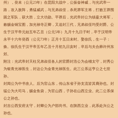
州），癸未（公元23年）在昆阳大战中，公振奋神威，与光武帝一
路，攻入敌阵，勇猛威武，与兄弟叔侄，杀死莽军主将，打败王莽围
困之军队，获大胜，立大功勋。平莽后，光武帝封公为镇銮大将军，
敕赐金铜宝图，加光禄寺正卿，又追封三代，兄弟叔侄均受封爵。公
生于汉平帝元始五年乙丑（公元5年）九月十九日子时，卒于汉明帝
永平十六年癸酉（公元73年）正月十五日未时。娶徐氏，生一子：
焕。徐氏生于汉平帝五年乙丑十月初九日亥时，卒后与夫合葬许州东
郊。
附注：光武帝封天柱兄弟叔侄各人的官爵封浩公为会稽太守，封秀公
为银青光禄医生，封达公为金青光禄医生。此三公系运亨公之七世
孙。
封闻公为中书舍人。后为官山东，传山东省子孙支流皆其裔孙也。封
猛公为大司马，赐金鱼袋，为官山西，子孙在山西立业。此二公系保
公之孙也。
封吉公西安府太守，封卿公为户部尚书。在陕西立业，此系处兴公之
孙也。