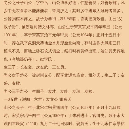
尚公之长子山公，字中岳，山公博学好德，仁慈善良，好善乐施，凡
乡中无衣食者不能葬娶者，皆周济之；其时乡中遭贼人殛毙者甚多，
公皆捐棺木葬之。故子孙蕃衍，科甲蝉联，皆明德所致也。山公“父
以子贵”，被朝廷封赠文林郎。山公生于宋真宗咸平四年辛丑（公元
1001年），卒于宋英宗治平元年甲辰（公元1064年）正月十五日未
时，葬在武平象洞天葬地金水月形坐北向南，葬时连作大风雨三日，
棺忽不见，而地上砖石坟式俱全，祭扫时有黄蜂出现，始知其天葬地
也（今地迹仍存）。妣李氏，
生三子：长友文、次友武、三友勇。
尚公次子岱公，被封崇义公，配享龙源宫庙食。妣刘氏，生二子：友
盛、友樑。
尚公三子峦公，生四子：友才、友能、友瑞、友祯。
一0五世（烈四十六世）友文公 妣肖氏
山公之长子，生于北宋仁宗景祐四年（公元1037年）正月十九日辰
时。宋英宗治平四年（公元1067年）丁未科进士，官御史。殁于宋大
观四年庚寅（1110）九月二十七日卯时。娶萧氏，生于北宋仁宗景祐