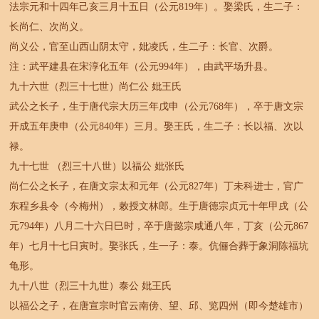
法宗元和十四年己亥三月十五日（公元819年）。娶梁氏，生二子：
长尚仁、次尚义。
尚义公，官至山西山阴太守，妣凌氏，生二子：长官、次爵。
注：武平建县在宋淳化五年（公元994年），由武平场升县。
九十六世（烈三十七世）尚仁公 妣王氏
武公之长子，生于唐代宗大历三年戊申（公元768年），卒于唐文宗
开成五年庚申（公元840年）三月。娶王氏，生二子：长以福、次以
禄。
九十七世 （烈三十八世）以福公 妣张氏
尚仁公之长子，在唐文宗太和元年（公元827年）丁未科进士，官广
东程乡县令（今梅州），敕授文林郎。生于唐德宗贞元十年甲戌（公
元794年）八月二十六日巳时，卒于唐懿宗咸通八年，丁亥（公元867
年）七月十七日寅时。娶张氏，生一子：泰。伉俪合葬于象洞陈福坑
龟形。
九十八世（烈三十九世）泰公 妣王氏
以福公之子，在唐宣宗时官云南傍、望、邱、览四州（即今楚雄市）