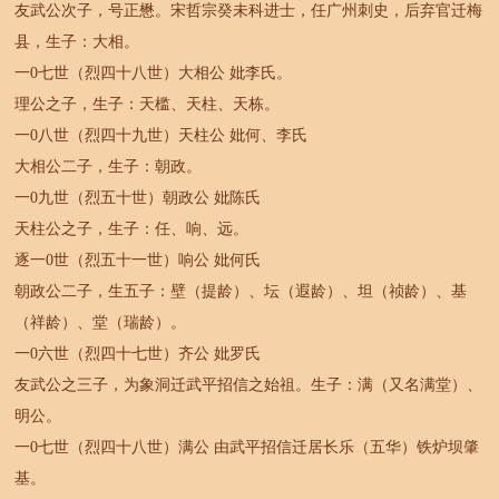
友武公次子，号正懋。宋哲宗癸未科进士，任广州刺史，后弃官迁梅
县，生子：大相。
一0七世（烈四十八世）大相公 妣李氏。
理公之子，生子：天槛、天柱、天栋。
一0八世（烈四十九世）天柱公 妣何、李氏
大相公二子，生子：朝政。
一0九世（烈五十世）朝政公 妣陈氏
天柱公之子，生子：任、响、远。
逐一0世（烈五十一世）响公 妣何氏
朝政公二子，生五子：壁（提龄）、坛（遐龄）、坦（祯龄）、基
（祥龄）、堂（瑞龄）。
一0六世（烈四十七世）齐公 妣罗氏
友武公之三子，为象洞迁武平招信之始祖。生子：满（又名满堂）、
明公。
一0七世（烈四十八世）满公 由武平招信迁居长乐（五华）铁炉坝肇
基。