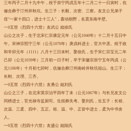
三年丙子二月十九中午，殁于崇宁丙戌五年十二月二十一日寅时，伉
俪合葬于汀州井秋坑。生三子：长毅、次密、三察。友文公兄弟子
侄“一家十四口，进士十三人”，轰动朝野，名震东南半壁。
一0五世（烈四十六世）友武公 妣徐氏
山公之次子，生于北宋仁宗康定元年（公元1040年）十二月十五日中
午。宋神宗熙宁三年（公元1070年）庚戌科进士，官大中丞。殁于政
和辛卯元年（1111）八月十三日未时。娶徐氏，生于宋仁宗宝元二年
己卯（公元1039年）三月初一日子时，卒于宋徽宗崇宁五年丙戌（公
元1106年）十月初七卯时，伉俪合葬汀州南岭井秋坑祖山。生三子：
长刚、次理、三齐。
一0五世（烈四十六世）友勇公 妣刘氏
山公之三子，在北宋英宗治平四年丁未（公元1067年）与长兄友文公
同榜进士，官光禄寺监厨司。生殁葬失考。娶刘氏，生五子：长裕、
次温、三柔、四中、五正。裕、温、中、正皆中进士，柔为中书舍
人。
一0五世（烈四十六世）友盛公 妣陆氏