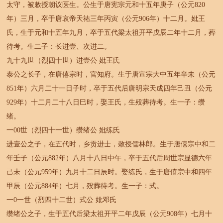
太守，被敕授朝议医生。公生于唐宪宗元和十五年庚子（公元820
年）三月，卒于唐哀帝天祐三年丙寅（公元906年）十二月。妣王
氏，生于元和十五年九月，卒于五代梁太祖开平戊辰二年十二月，葬
待考。生二子：长进壹、次进二。
九十九世（烈四十世）进壹公 妣王氏
泰公之长子，在唐僖宗时，官知府。生于唐宣宗大中五年辛未（公元
851年）六月二十一日子时，卒于五代后唐明宗天成四年己丑（公元
929年）十二月二十八日巳时，娶王氏，生殁葬待考。生一子：缵
绪。
一00世（烈四十一世）缵绪公 妣练氏
进壹公之子，在五代时，乡贡进士，敕授儒林郎。生于唐僖宗中和二
年壬子（公元882年）八月十八日中午，卒于五代后周世宗显德六年
己未（公元959年）九月十二日辰时。娶练氏，生于唐僖宗中和四年
甲辰（公元884年）七月，殁葬待考。生一子：式。
一0一世（烈四十二世）式公 妣邓氏
缵绪公之子，生于五代后梁太祖开平二年戊辰（公元908年）七月十