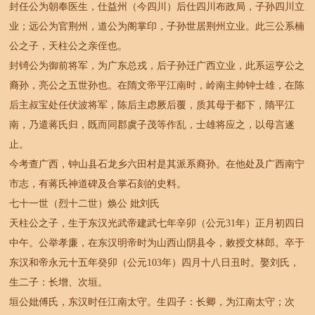
封任公为朝奉医生，仕益州（今四川）后仕四川布政局，子孙四川立
业；远公为官荆州，道公为阁掌印，子孙世居荆州立业。此三公系楠
公之子，天柱公之亲侄也。
封锜公为御前将军，为广东总戎，后子孙迁广西立业，此系运亨公之
裔孙，亮公之五世孙也。在隋文帝平江南时，岭南主帅钟士雄，在陈
后主叔宝处任伏波将军，陈后主虑厥后覆，质其母于都下，隋平江
南，乃遣蒋氏归，既而同郡虞子茂等作乱，士雄将应之，以母言遂
止。
今考查广西，钟山县石龙乡六田村是其派系裔孙。在他处及广西南宁
市志，有蒋氏神道碑及合掌石刻的史料。
七十一世（烈十二世）焕公 妣刘氏
天柱公之子，生于东汉光武帝建武七年辛卯（公元31年）正月初四日
中午。公举孝廉，在东汉明帝时为山西山阴县令，敕授文林郎。卒于
东汉和帝永元十五年癸卯（公元103年）四月十八日丑时。娶刘氏，
生二子：长增、次垣。
垣公妣傅氏，东汉时任江南太守。生四子：长卿，为江南太守；次