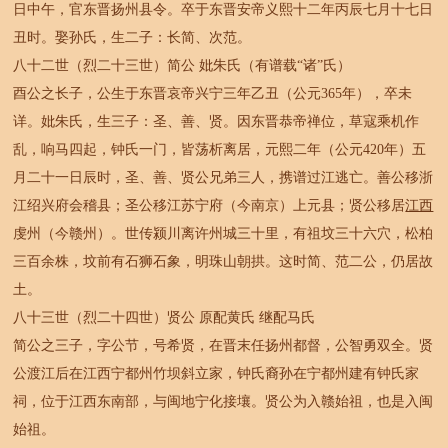
日中午，官东晋扬州县令。卒于东晋安帝义熙十二年丙辰七月十七日
丑时。娶孙氏，生二子：长简、次范。
八十二世（烈二十三世）简公 妣朱氏（有谱载“诸”氏）
酉公之长子，公生于东晋哀帝兴宁三年乙丑（公元365年），卒未
详。妣朱氏，生三子：圣、善、贤。因东晋恭帝禅位，草寇乘机作
乱，响马四起，钟氏一门，皆荡析离居，元熙二年（公元420年）五
月二十一日辰时，圣、善、贤公兄弟三人，携谱过江逃亡。善公移浙
江绍兴府会稽县；圣公移江苏宁府（今南京）上元县；贤公移居
江西
虔州（今赣州）。世传颍川离许州城三十里，有祖坟三十六穴，松柏
三百余株，坟前有石狮石象，明珠山朝拱。这时简、范二公，仍居故
土。
八十三世（烈二十四世）贤公 原配黄氏 继配马氏
简公之三子，字公节，号希贤，在晋末任扬州都督，公智勇双全。贤
公渡江后在江西宁都州竹坝斜立家，钟氏裔孙在宁都州建有钟氏家
祠，位于江西东南部，与闽地宁化接壤。贤公为入赣始祖，也是入闽
始祖。