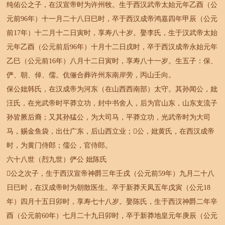
纯佑公之子，在汉宣帝时为许州牧。生于西汉武帝太始元年乙酉（公
元前96年）十一月二十八日巳时，卒于西汉成帝鸿嘉四年甲辰（公元
前17年）十二月十二日寅时，享寿八十岁。娶李氏，生于汉武帝太始
元年乙酉（公元前后96年）十月十二日戌时，卒于西汉成帝永始元年
乙巳（公元前16年）八月十二日寅时，享寿八十一岁。生五子：保、
俨、朝、倬、儒。伉俪合葬许州东南岸旁，丙山壬向。
保公妣韩氏，在汉成帝为河东（在山西西南部）太守。其孙闻公，妣
汪氏，在光武帝时平莽立功，封中书舍人，后为官山东，山东支流子
孙皆厥后裔；又其孙猛公，为大司马，平莽立功，光武帝时为大司
马，赐金鱼袋，出仕广东，后山西立业；公，妣黄氏，在西汉成帝
时，为黄门侍郎；儒公，官侍郎。
六十八世（烈九世）俨公 妣陈氏
公之次子，生于西汉宣帝神爵三年壬戌（公元前59年）九月二十八
日巳时，在汉成帝时为朝散医生。卒于新莽天凤五年戊寅（公元18
年）四月十五日卯时，享寿七十八岁。娶陈氏，生于西汉神爵二年辛
酉（公元前60年）七月二十九日卯时，卒于新莽地皇元年庚辰（公元