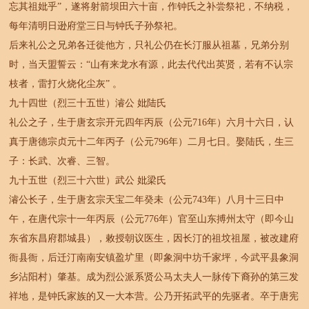
忘其祖妣乎”，遂将射箭坝田六十亩，作钟氏之补尝祭祀，不纳税，
每年清明日逊府堂三日与钟氏子孙祭祀。
后来礼公之兄弟各迁徙他方，只礼公仍在长汀服从祖墓，兄弟分别
时，当天盟誓云：“山有来龙水有源，此去代代出英贤，若有不认宗
枝者，雷打火烧化尘灰” 。
九十四世（烈三十五世）濬公 妣陆氏
礼公之子，生于唐玄宗开元四年丙辰（公元716年）六月十六日，认
真于唐德宗贞元十二年丙子（公元796年）二月七日。娶陆氏，生三
子：长武、次睿、三智。
九十五世（烈三十六世）武公 妣梁氏
濬公长子，生于唐玄宗天宝二年癸未（公元743年）八月十三日中
午，在唐代宗十一年丙辰（公元776年）官至山东搏州太守（即今山
东省东昌府郡城县），敕授朝议医生，因长汀的祖坟祖屋，被改建府
衙县衙，后迁汀南南安镇盈圹里（即象洞中坊千家坪，今武平县象洞
乡沾阳村）肇基。成为烈公派系贤公马太夫人一脉传下裔孙的第三发
祥地，是钟氏家族的又一大本营。公乃开拓武平的先驱者。卒于唐宪