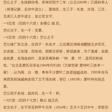
岱公之子，生殁葬待考。宋神宗熙宁二年（公元1069年）己酉科举人
（有谱记载，后亦中进士）。娶陆氏，生三子：长发、次强、三庄，
兄弟三人皆中进士，发公官太守。
一0五世（烈四十六世）友樑公 妣 氏。
岱公次子。生一子：安重。
一0五世（烈四十六世）峦公之子
峦公移广东立业，生四子：长友才，公后裔迁湖南省醴陵北乡官庄。
次友能，三友瑞，四友祯。因蔡京弄权，矫诏族诛，为了逃难，友能
改姓萧，友瑞改姓叶，其派系裔孙称：“钟、萧、叶，是同宗梓叔
也。”台北县萧氏宗亲会1984年印行的《兰陵世家·萧钟叶三姓本一
家》，认为闽、台、赣、粤有不少萧叶二姓是
钟姓
改姓。1995年在马
来西亚槟城威南发现了立于清光绪，癸巳（1893年）萧叶钟先祖总
墓。
峦公四子友祯，妣肖氏，生一子：和。
一0六世（烈四十七世）毅公 妣王氏
友文长子，生于宋至和甲午元年（1054年）五月十五日中午，宋哲宗