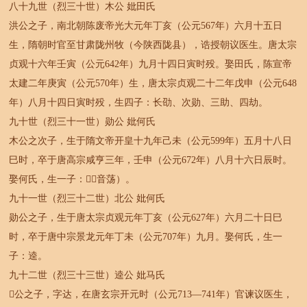
八十九世（烈三十世）木公 妣田氏
洪公之子，南北朝陈废帝光大元年丁亥（公元567年）六月十五日
生，隋朝时官至甘肃陇州牧（今陕西陇县），诰授朝议医生。唐太宗
贞观十六年壬寅（公元642年）九月十四日寅时殁。娶田氏，陈宣帝
太建二年庚寅（公元570年）生，唐太宗贞观二十二年戊申（公元648
年）八月十四日寅时殁，生四子：长劭、次勋、三助、四劫。
九十世（烈三十一世）勋公 妣何氏
木公之次子，生于隋文帝开皇十九年己未（公元599年）五月十八日
巳时，卒于唐高宗咸亨三年，壬申（公元672年）八月十六日辰时。
娶何氏，生一子：（音荡）。
九十一世（烈三十二世）北公 妣何氏
勋公之子，生于唐太宗贞观元年丁亥（公元627年）六月二十日巳
时，卒于唐中宗景龙元年丁未（公元707年）九月。娶何氏，生一
子：逵。
九十二世（烈三十三世）逵公 妣马氏
公之子，字达，在唐玄宗开元时（公元713—741年）官谏议医生，