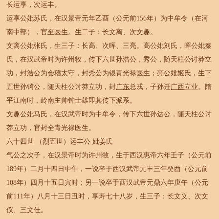
长运享，次运丰。
运享公妣苏氏，在汉景帝元年乙酉（公元前156年）为中牟令（在河
南中部），官至医生。生二子：长文离、次文趣。
文离公妣张氏，生三子：长高、次晖、三亮。高公妣刘氏，晖公妣秦
氏，在汉武帝时为许州牧，传下六世孙浩公，秀公，随天柱公讨莽立
功，封浩公为会稽太守，封秀公为银青光禄医生；亮公妣姬氏，生下
五世孙锜公，随天柱公讨莽立功，封
广东
总戎，子孙迁
广西
立业。隋
平江南时，岭南主帅钟士雄即其传下派系。
文趣公妣马氏，在汉武帝时为中牟令，传下六世孙达公，随天柱公讨
莽立功，官封全青光禄医生。
六十四世 （烈五世）运丰公 妣姜氏
气公之次子，在汉景帝时为许州牧，生于西汉惠帝六年壬子（公元前
189年）二月十四日中午，一说卒于西汉武帝元丰三年癸酉（公元前
108年）四月十五日寅时；另一说卒于西汉武帝元鼎六年庚午（公元
前111年）八月十三日丑时，享寿七十八岁，生三子：长文义、次文
仪、三文佳。