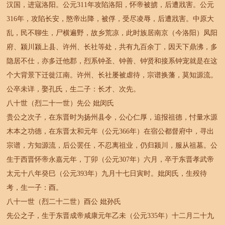
汉国，进寇洛阳。公元311年攻陷洛阳，怀帝被掳，后遭戕害。公元
316年，攻陷长安，愍帝出降，被俘，受尽凌辱，后遭戕害。中原大
乱，民不聊生，尸横遍野，故乡荒凉，此时族居南京（今洛阳）凤阳
府、颍川颍上县、许州、长社等处，共有九百余丁，因天下鼎沸，多
隐居不仕，亦多迁他郡，烈系钟圣、钟善、钟贤和接系钟宠就是在这
个大背景下迁徙江南。许州、长社屡被虐待，宗谱换藩，莫知源流。
公卒未详，娶孔氏，生二子：长才、次先。
八十世（烈二十一世）先公 妣闵氏
贵公之次子，在东晋时为扬州县令，公心仁厚，追报祖德，忖量水源
木本之功德，在东晋太和元年（公元366年）在宿公都督府中，寻出
宗谱，方知源流，后公罢任，不忍离祖业，仍归颍川，服从祖墓。公
生于西晋怀帝永嘉元年，丁卯（公元307年）六月，卒于东晋孝武帝
太元十八年癸巳（公元393年）九月十七日寅时。妣闵氏，生殁待
考，生一子：酉。
八十一世（烈二十二世）酉公 妣孙氏
先公之子，生于东晋成帝咸康元年乙未（公元335年）十二月二十九