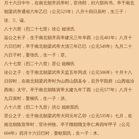
月十六日中午，在南北朝齐武帝时，官侍郎，封六部尚书。卒于南北
朝梁武帝通俗六年乙巳（公元525年）八月十四日辰时，生三子：
诠、、谥。
八十六世（烈二十七世）诠公 妣张氏
远公之长子，生于南北朝齐高帝建元三年辛酉（公元481年）八月十
六日巳时，卒于南北朝梁武帝大清三年己巳（公元549年）九月二十
六日子时，娶张氏，生一子：荩。
八十七世（烈二十八世）荩公 妣柳氏
诠公之子，生于南北朝梁武帝天监五年丙戌（公元506年）十月十八
日卯时，在南北朝梁武帝时为山西山阴县令，后升平阳府（山西临汾
西南）太守。卒于南北朝陈寅帝太建九年丁酉（公元577年）八月十
九日寅时，娶柳氏，生一子：洪。
八十八世（烈二十九世）洪公 妣欧阳氏
荩公之子，生于南北朝梁武帝大同元年乙卯（公元535年）七月，在
南北朝陈宣帝时，官许州牧。卒于隋朝隋文帝仁寿四年甲子（公元
604年）四月十六日巳时，娶欧阳氏，生一子：木。