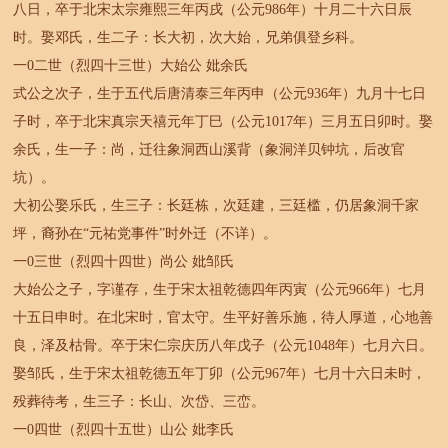
八日，卒于北宋太宗雍熙三年丙戌（公元986年）十月二十六日辰
时。娶邓氏，生二子：长大初，次大始，兄弟俱登乡科。
一0二世（烈四十三世）大始公 妣余氏
式公之次子，生于五代后唐清泰三年丙申（公元936年）九月十七日
子时，卒于北宋真宗天禧元年丁巳（公元1017年）三月五日卯时。娶
余氏，生一子：尚，迁往象洞西山溪背（象洞洋贝钟坑，后改官
坑）。
大初公娶乐氏，生三子：长廷栋，次廷建，三廷槛，仍居象洞千家
坪，裔孙在“元祐党事件”时外迁（不详）。
一0三世（烈四十四世）尚公 妣邹氏
大始公之子，字谨存，生于宋太祖乾德四年丙寅（公元966年）七月
十五日申时。在北宋时，官太守。生平好善乐施，待人厚道，心地善
良，泽及枯骨。卒于宋仁宗庆历八年戊子（公元1048年）七月六日。
娶邹氏，生于宋太祖乾德五年丁卯（公元967年）七月十六日未时，
殁葬待考，生三子：长山、次岱、三峦。
一0四世（烈四十五世）山公 妣李氏