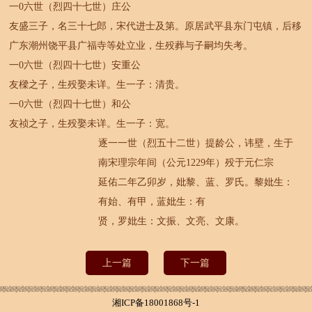
一0六世（烈四十七世）庄公
友盛三子，名三十七郎，宋代进士及第。原居武平县东门屯镇，后移
广东潮州饶平县广福寺等处立业，生殁葬与子嗣均失考。
一0六世（烈四十七世）安重公
友樑之子，生殁娶未详。生一子：清贵。
一0六世（烈四十七世）和公
友祯之子，生殁娶未详。生一子：宽。
逐一一世（烈五十二世）提龄公，讳壁，生于
南宋理宗年间（公元1229年）殁于元仁宗
延佑二年乙卯岁，妣黎、蓝、罗氏。黎妣生：
有始、有甲，蓝妣生：有
贤，罗妣生：文振、文亮、文康。
上一篇
下一篇
湘ICP备18001868号-1