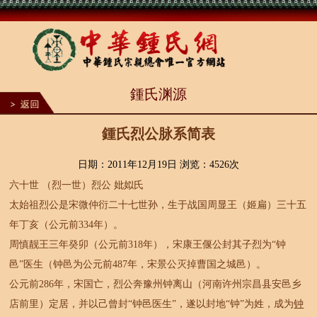
1
鍾氏渊源
2
3
4
5
鍾氏烈公脉系简表
6
7
8
日期：2011年12月19日 浏览：
4526次
9
六十世 （烈一世）烈公 妣姒氏
10
太始祖烈公是宋微仲衍二十七世孙，生于战国周显王（姬扁）三十五
年丁亥（公元前334年）。
周慎靓王三年癸卯（公元前318年），宋康王偃公封其子烈为“钟
邑”医生（钟邑为公元前487年，宋景公灭掉曹国之城邑）。
公元前286年，宋国亡，烈公奔豫州钟离山（河南许州宗昌县安邑乡
店前里）定居，并以己曾封“钟邑医生”，遂以封地“钟”为姓，成为
钟