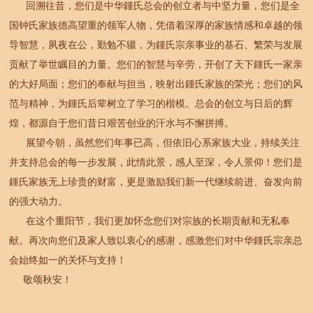
回溯往昔，您们是中华鍾氏总会的创立者与中坚力量，您们是全
国钟氏家族德高望重的领军人物，凭借着深厚的家族情感和卓越的领
导智慧，夙夜在公，勤勉不辍，为鍾氏宗亲事业的基石、繁荣与发展
贡献了举世瞩目的力量。您们的智慧与辛劳，开创了天下鍾氏一家亲
的大好局面；您们的奉献与担当，映射出鍾氏家族的荣光；您们的风
范与精神，为鍾氏后辈树立了学习的楷模。总会的创立与日后的辉
煌，都源自于您们昔日艰苦创业的汗水与不懈拼搏。
展望今朝，虽然您们年事已高，但依旧心系家族大业，持续关注
并支持总会的每一步发展，此情此景，感人至深，令人景仰！您们是
鍾氏家族无上珍贵的财富，更是激励我们新一代继续前进、奋发向前
的强大动力。
在这个重阳节，我们更加怀念您们对宗族的长期贡献和无私奉
献。再次向您们及家人致以衷心的感谢，感激您们对中华鍾氏宗亲总
会始终如一的关怀与支持！
敬颂秋安！